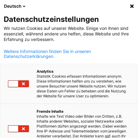
Deutsch
Suche öffnen
Navi
Ein
Datenschutzeinstellungen
Wir nutzen Cookies auf unserer Website. Einige von ihnen sind
essenziell, während andere uns helfen, diese Website und Ihre
Erfahrung zu verbessern.
Weitere Informationen finden Sie in unseren
Datenschutzerklärungen.
Analytics
Statistik Cookies erfassen Informationen anonym.
Diese Informationen helfen uns zu verstehen, wie
News
29/05/2025
unsere Besucher unsere Website nutzen. Wir nutzen
diese Daten um Fehler zu beheben und die Nutzung
der Website für unsere User zu optimieren.
Konferenz zur Euroeinführung
German
Fremde Inhalte
in Bulgarien
Inhalte wie Text Video oder Bilder von Dritten, z.B.
Inhalte anderer Websites, sozialer Netzwerke oder
Plattformen dürfen angezeigt werden. Dabei werden
Ihre IP-Adresse und Telemetriedaten vom jeweiligen
Volles Haus im French Institute am 29. Mai 2025
Anbieter verarbeitet. Der Anbieter kann ggf. auch Ihr