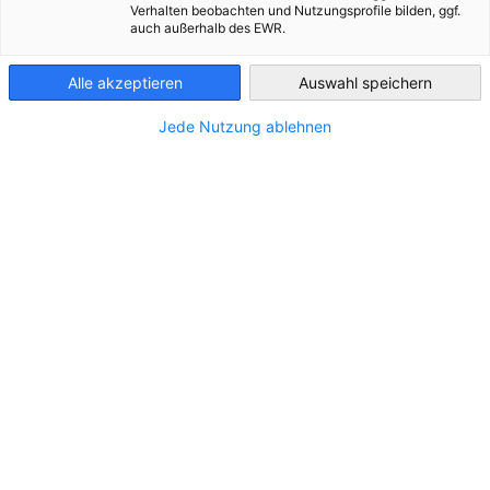
Verhalten beobachten und Nutzungsprofile bilden, ggf.
auch außerhalb des EWR.
Bulgaria
Über die AHK
Alle akzeptieren
Auswahl speichern
Die Deutsch-Bulgarische Industrie- und Handelskammer ist
Jede Nutzung ablehnen
die erste Adresse für Vertreter der deutschen Wirtschaft und
deren Partner in Bulgarien. Zudem schafft sie eine Plattform
für Kommunikation, Kooperation und Austausch...
Mehr ansehen