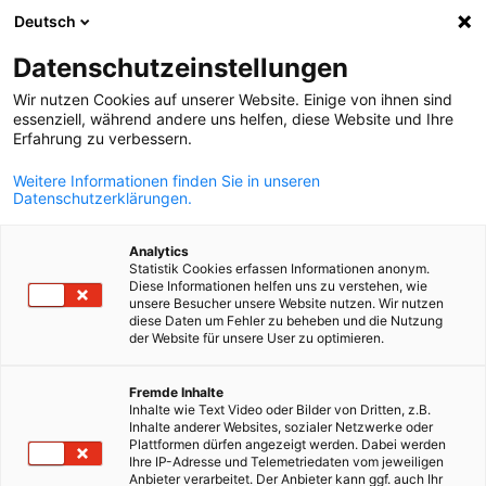
Deutsch
Suche öffnen
Navi
Ein
Datenschutzeinstellungen
Wir nutzen Cookies auf unserer Website. Einige von ihnen sind
essenziell, während andere uns helfen, diese Website und Ihre
Erfahrung zu verbessern.
Weitere Informationen finden Sie in unseren
Datenschutzerklärungen.
Analytics
Statistik Cookies erfassen Informationen anonym.
Diese Informationen helfen uns zu verstehen, wie
© Getty Images/Yuri_Arcus
unsere Besucher unsere Website nutzen. Wir nutzen
women’s network@dbihk
diese Daten um Fehler zu beheben und die Nutzung
der Website für unsere User zu optimieren.
German
Fremde Inhalte
Stärker zusammen
Inhalte wie Text Video oder Bilder von Dritten, z.B.
Inhalte anderer Websites, sozialer Netzwerke oder
Idee & Motivation
Plattformen dürfen angezeigt werden. Dabei werden
Ihre IP-Adresse und Telemetriedaten vom jeweiligen
Das Ziel der Initiative
women‘s
network@dbihk
ist es, den
Anbieter verarbeitet. Der Anbieter kann ggf. auch Ihr