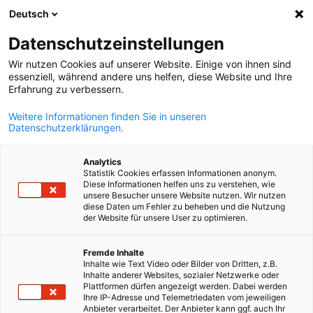
Deutsch
Suche öffnen
Navi
Ein
Datenschutzeinstellungen
Wir nutzen Cookies auf unserer Website. Einige von ihnen sind
essenziell, während andere uns helfen, diese Website und Ihre
Erfahrung zu verbessern.
Weitere Informationen finden Sie in unseren
Datenschutzerklärungen.
Analytics
Statistik Cookies erfassen Informationen anonym.
Diese Informationen helfen uns zu verstehen, wie
Messe München GmbH
unsere Besucher unsere Website nutzen. Wir nutzen
Messe München und GHM
diese Daten um Fehler zu beheben und die Nutzung
der Website für unsere User zu optimieren.
Gesellschaft für
German
Fremde Inhalte
Handwerksmessen
Inhalte wie Text Video oder Bilder von Dritten, z.B.
Inhalte anderer Websites, sozialer Netzwerke oder
Plattformen dürfen angezeigt werden. Dabei werden
Ihre IP-Adresse und Telemetriedaten vom jeweiligen
Die Messe München und die GHM Gesellschaft für
Anbieter verarbeitet. Der Anbieter kann ggf. auch Ihr