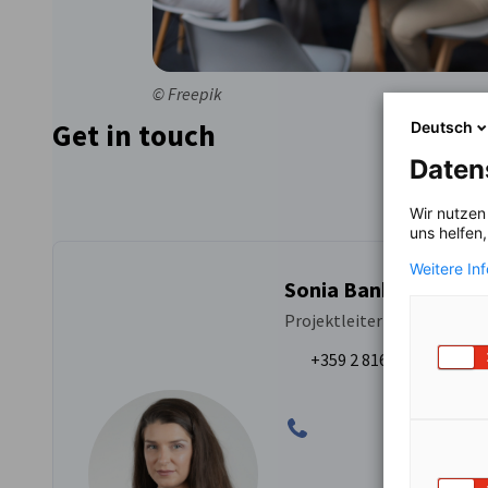
© Freepik
Get in touch
Deutsch
Daten
Wir nutzen
uns helfen
Weitere In
Sonia Bankova
Projektleiterin Aus- und W
+359 2 81630 28 | +359 