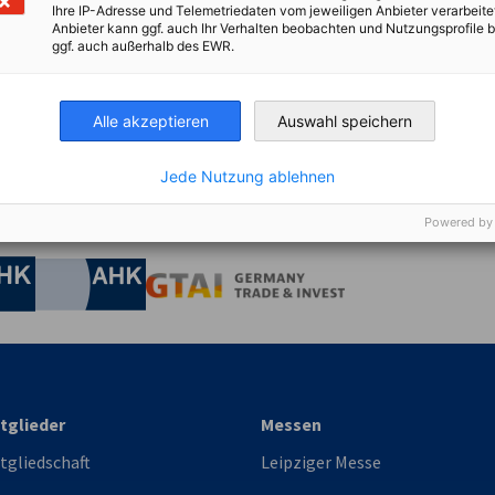
Ihre IP-Adresse und Telemetriedaten vom jeweiligen Anbieter verarbeite
Anbieter kann ggf. auch Ihr Verhalten beobachten und Nutzungsprofile b
ggf. auch außerhalb des EWR.
Alle akzeptieren
Auswahl speichern
Jede Nutzung ablehnen
Powered by
irtschaft und Energie
Industrie- und Handelskammer
Industrie- und Handelskammer
AHK.de
Germany Trade & In
tglieder
Messen
tgliedschaft
Leipziger Messe