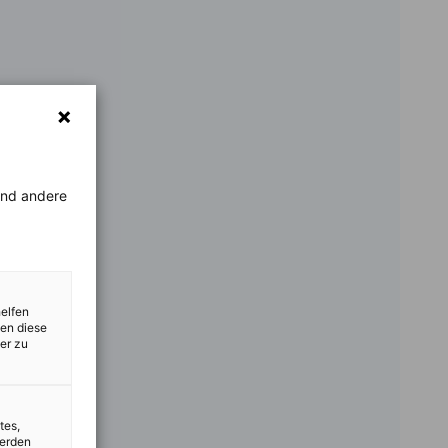
rend andere
helfen
zen diese
er zu
tes,
werden