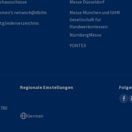
chausschüsse
Messe Düsseldorf
omen’s network@dbihk
Messe München und GHM
Gesellschaft für
tgliederverzeichnis
Handwerksmessen
NürnbergMesse
YONTEX
Regionale Einstellungen
Folge
faceb
l
8780
German