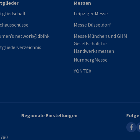
tglieder
Messen
tgliedschaft
Leipziger Messe
chausschüsse
Messe Düsseldorf
omen’s network@dbihk
Messe München und GHM
Gesellschaft für
tgliederverzeichnis
Handwerksmessen
NürnbergMesse
YONTEX
Regionale Einstellungen
Folge
faceb
l
8780