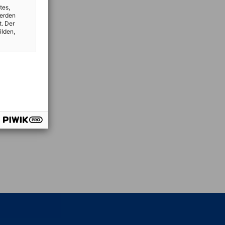
tes,
werden
t. Der
ilden,
vest