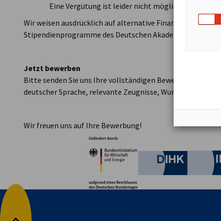
Eine Vergütung ist leider nicht möglich. Das Prakti
Wir weisen ausdrücklich auf alternative Finanzierungsmögl
Stipendienprogramme des Deutschen Akademischen Austa
Jetzt bewerben
Bitte senden Sie uns Ihre vollständigen Bewerbungsunterl
deutscher Sprache, relevante Zeugnisse, Wunschzeitraum)
Wir freuen uns auf Ihre Bewerbung!
Partner
Bundesministerium für W
Deutsche 