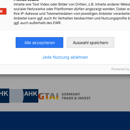
kum erfolgt in diesem Fall unbezahlt.
Inhalte wie Text Video oder Bilder von Dritten, z.B. Inhalte anderer Websi
sozialer Netzwerke oder Plattformen dürfen angezeigt werden. Dabei 
ichkeiten hin, insbesondere auf
Ihre IP-Adresse und Telemetriedaten vom jeweiligen Anbieter verarbeite
Anbieter kann ggf. auch Ihr Verhalten beobachten und Nutzungsprofile b
uschdienstes (DAAD) oder Erasmus+.
ggf. auch außerhalb des EWR.
Alle akzeptieren
Auswahl speichern
agen (Motivationsschreiben, Lebenslauf in
 an:
bewerbung@ahk.bg
.
Jede Nutzung ablehnen
Powered by
irtschaft und Energie
Industrie- und Handelskammer
Industrie- und Handelskammer
AHK.de
Germany Trade & In