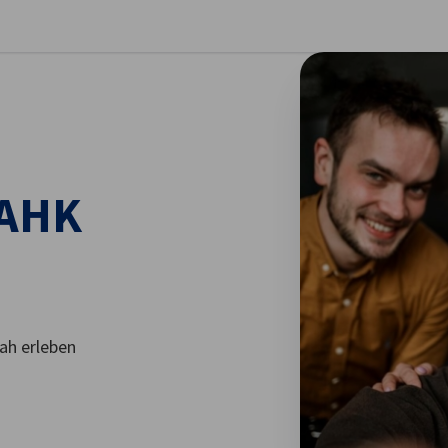
stellungen schließen
 AHK
ah erleben