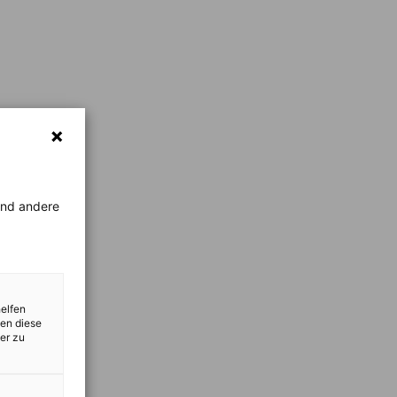
rend andere
helfen
zen diese
er zu