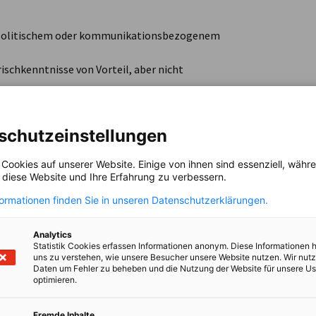
, politischem oder kommunikationsbezogenem
ischkenntnisse von Vorteil, aber nicht
gen
schutzeinstellungen
 Cookies auf unserer Website. Einige von ihnen sind essenziell, wäh
, diese Website und Ihre Erfahrung zu verbessern.
formationen finden Sie in unseren Datenschutzerklärungen.
prache möglich.
Analytics
Statistik Cookies erfassen Informationen anonym. Diese Informationen 
uns zu verstehen, wie unsere Besucher unsere Website nutzen. Wir nut
Daten um Fehler zu beheben und die Nutzung der Website für unsere Us
optimieren.
t.
Fremde Inhalte