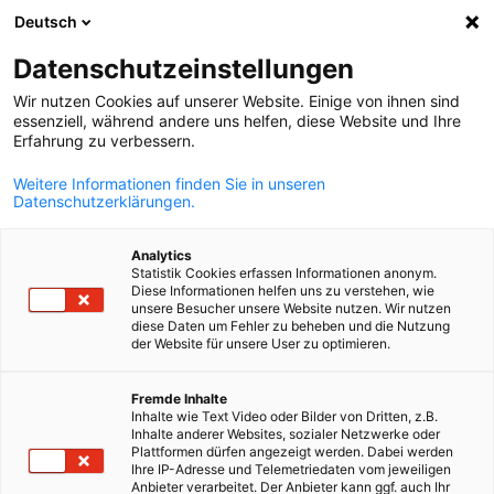
Deutsch
Suche öffnen
Navi
Ein
Datenschutzeinstellungen
Wir nutzen Cookies auf unserer Website. Einige von ihnen sind
essenziell, während andere uns helfen, diese Website und Ihre
Erfahrung zu verbessern.
Weitere Informationen finden Sie in unseren
Datenschutzerklärungen.
Analytics
Statistik Cookies erfassen Informationen anonym.
Diese Informationen helfen uns zu verstehen, wie
Event
26/06/2026
unsere Besucher unsere Website nutzen. Wir nutzen
diese Daten um Fehler zu beheben und die Nutzung
der Website für unsere User zu optimieren.
Seminar „Recruiting mit
German
Fremde Inhalte
Wirkung: Personal Branding &
Inhalte wie Text Video oder Bilder von Dritten, z.B.
Inhalte anderer Websites, sozialer Netzwerke oder
HR-Synergie“
Plattformen dürfen angezeigt werden. Dabei werden
Ihre IP-Adresse und Telemetriedaten vom jeweiligen
Anbieter verarbeitet. Der Anbieter kann ggf. auch Ihr