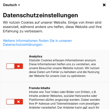
Deutsch
Suche öffnen
Navi
Ein
Datenschutzeinstellungen
Wir nutzen Cookies auf unserer Website. Einige von ihnen sind
essenziell, während andere uns helfen, diese Website und Ihre
Erfahrung zu verbessern.
Weitere Informationen finden Sie in unseren
Datenschutzerklärungen.
Analytics
Statistik Cookies erfassen Informationen anonym.
Diese Informationen helfen uns zu verstehen, wie
© DBIHK, Patrick Jung (stellv. Geschäftsführer DBIHK), Dr. Karmen
unsere Besucher unsere Website nutzen. Wir nutzen
diese Daten um Fehler zu beheben und die Nutzung
Vranchev (DBIHK)
der Website für unsere User zu optimieren.
News
29/04/2025
German
Fremde Inhalte
Employer Branding, das wirkt:
Inhalte wie Text Video oder Bilder von Dritten, z.B.
Inhalte anderer Websites, sozialer Netzwerke oder
So gewinnen Unternehmen
Plattformen dürfen angezeigt werden. Dabei werden
Ihre IP-Adresse und Telemetriedaten vom jeweiligen
Anbieter verarbeitet. Der Anbieter kann ggf. auch Ihr