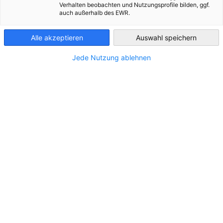
Fachkräfte
Verhalten beobachten und Nutzungsprofile bilden, ggf.
auch außerhalb des EWR.
Bulgaria
Highlights aus dem zweiten AHK Afterwork in 2025
Alle akzeptieren
Auswahl speichern
Jede Nutzung ablehnen