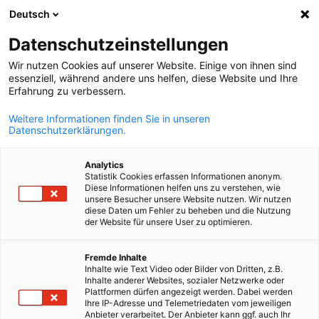
Deutsch
Suche öffnen
Navi
Ein
Datenschutzeinstellungen
Wir nutzen Cookies auf unserer Website. Einige von ihnen sind
essenziell, während andere uns helfen, diese Website und Ihre
Erfahrung zu verbessern.
Weitere Informationen finden Sie in unseren
Datenschutzerklärungen.
Analytics
Statistik Cookies erfassen Informationen anonym.
Diese Informationen helfen uns zu verstehen, wie
News
20/05/2025
unsere Besucher unsere Website nutzen. Wir nutzen
diese Daten um Fehler zu beheben und die Nutzung
der Website für unsere User zu optimieren.
AHK Weltkongress Berlin 2025
German
Fremde Inhalte
Inhalte wie Text Video oder Bilder von Dritten, z.B.
Hauptgeschäftsführerin der DIHK fordert klaren Fokus auf die
Inhalte anderer Websites, sozialer Netzwerke oder
Plattformen dürfen angezeigt werden. Dabei werden
Wirtschaft
Ihre IP-Adresse und Telemetriedaten vom jeweiligen
Anbieter verarbeitet. Der Anbieter kann ggf. auch Ihr