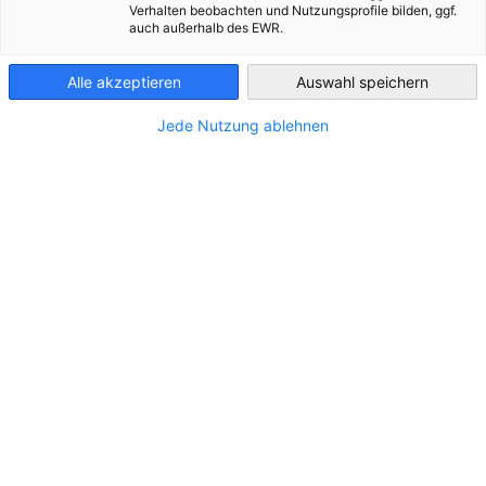
Verhalten beobachten und Nutzungsprofile bilden, ggf.
auch außerhalb des EWR.
Bulgaria
STANDORT
Alle akzeptieren
Auswahl speichern
Adresse:
Administratives Gebäude
Jede Nutzung ablehnen
Stadt:
Ferienort Albena
Land:
Bulgarien
KONTAKT
Rufen Sie uns an!
0579/ 636 46