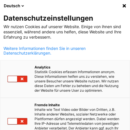
Deutsch
Suche öffnen
Navi
Ein
Datenschutzeinstellungen
ZURÜCK
Wir nutzen Cookies auf unserer Website. Einige von ihnen sind
essenziell, während andere uns helfen, diese Website und Ihre
Registration AHK Up-to-Date |
Erfahrung zu verbessern.
Mai 27, 2026
Weitere Informationen finden Sie in unseren
Datenschutzerklärungen.
*
Surname
Analytics
Statistik Cookies erfassen Informationen anonym.
Diese Informationen helfen uns zu verstehen, wie
unsere Besucher unsere Website nutzen. Wir nutzen
diese Daten um Fehler zu beheben und die Nutzung
der Website für unsere User zu optimieren.
*
First name
German
Fremde Inhalte
Inhalte wie Text Video oder Bilder von Dritten, z.B.
Inhalte anderer Websites, sozialer Netzwerke oder
Plattformen dürfen angezeigt werden. Dabei werden
Ihre IP-Adresse und Telemetriedaten vom jeweiligen
*
Anbieter verarbeitet. Der Anbieter kann ggf. auch Ihr
Position