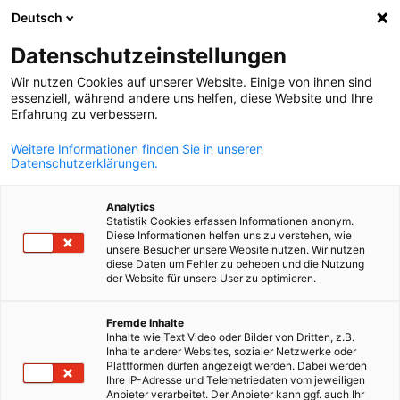
Deutsch
Suche öffnen
Navi
Ein
Datenschutzeinstellungen
ZURÜCK
Wir nutzen Cookies auf unserer Website. Einige von ihnen sind
essenziell, während andere uns helfen, diese Website und Ihre
Registration for the
Erfahrung zu verbessern.
Conference "Adopting the Euro
Weitere Informationen finden Sie in unseren
Datenschutzerklärungen.
in Bulgaria" 2 | 7 October, 2025
Analytics
*
First name
Statistik Cookies erfassen Informationen anonym.
Diese Informationen helfen uns zu verstehen, wie
unsere Besucher unsere Website nutzen. Wir nutzen
diese Daten um Fehler zu beheben und die Nutzung
der Website für unsere User zu optimieren.
German
*
Fremde Inhalte
Surname
Inhalte wie Text Video oder Bilder von Dritten, z.B.
Inhalte anderer Websites, sozialer Netzwerke oder
Plattformen dürfen angezeigt werden. Dabei werden
Ihre IP-Adresse und Telemetriedaten vom jeweiligen
Anbieter verarbeitet. Der Anbieter kann ggf. auch Ihr