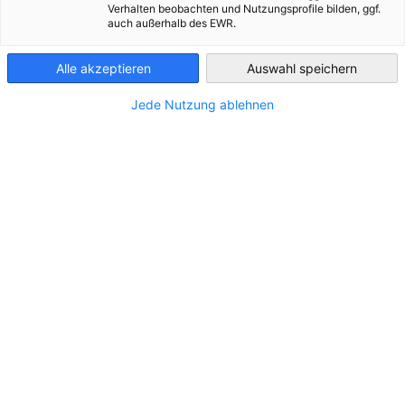
Verhalten beobachten und Nutzungsprofile bilden, ggf.
*
auch außerhalb des EWR.
Company / organization
Bulgaria
Alle akzeptieren
Auswahl speichern
Jede Nutzung ablehnen
Position
*
Telephone
*
Email