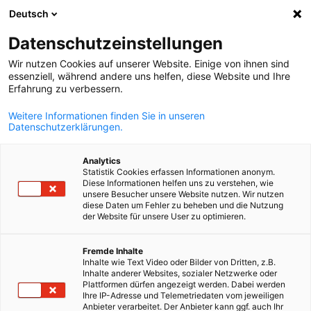
Deutsch
Отворете тъ
Отво
Зат
Datenschutzeinstellungen
Wir nutzen Cookies auf unserer Website. Einige von ihnen sind
essenziell, während andere uns helfen, diese Website und Ihre
Erfahrung zu verbessern.
Weitere Informationen finden Sie in unseren
Datenschutzerklärungen.
Analytics
Statistik Cookies erfassen Informationen anonym.
Diese Informationen helfen uns zu verstehen, wie
AI Generated Image
unsere Besucher unsere Website nutzen. Wir nutzen
diese Daten um Fehler zu beheben und die Nutzung
Event
11/06/2026
der Website für unsere User zu optimieren.
Нови перспективи за осъзнат
Bulgarian
Fremde Inhalte
Inhalte wie Text Video oder Bilder von Dritten, z.B.
лидерство
Inhalte anderer Websites, sozialer Netzwerke oder
Plattformen dürfen angezeigt werden. Dabei werden
Ihre IP-Adresse und Telemetriedaten vom jeweiligen
Anbieter verarbeitet. Der Anbieter kann ggf. auch Ihr