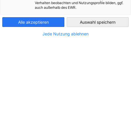
Интерактивно преживяване на 11 юни 2026 | ГБИТК, София
Verhalten beobachten und Nutzungsprofile bilden, ggf.
auch außerhalb des EWR.
Bulgaria
Дата
: 11 юни 2026 г., четвъртък
Продължителност
: 16:30 - 18:00 часа
Alle akzeptieren
Auswahl speichern
Място
: Германо-Българска индустриално-търговска
камара, София
Jede Nutzung ablehnen
Работен език
: български
Избрани откъси от филма “Coaching – You only see
what you know”:
немски с английски субтитри
На 11 юни, четвъртък, от 16:30 ч. ви каним на
интерактивно преживяване “Нови перспективи за
осъзнато лидерство”
. Очаква ви среща с нови гледни
точки, смислен разговор и пространство за осъзнаване.
Събитието е вдъхновено от филма
“Coaching – You only
see what you know”
– единственият по рода си коучинг
филм от Германия.
То не приключва с филма. Чрез подбрани моменти,
водена рефлексия и разговор ще създадем пространство,