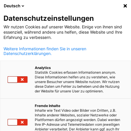
Deutsch
Отворете тъ
Отво
Зат
Datenschutzeinstellungen
Wir nutzen Cookies auf unserer Website. Einige von ihnen sind
essenziell, während andere uns helfen, diese Website und Ihre
Erfahrung zu verbessern.
Weitere Informationen finden Sie in unseren
Datenschutzerklärungen.
Analytics
Statistik Cookies erfassen Informationen anonym.
Diese Informationen helfen uns zu verstehen, wie
Shutterstock.com/411807406
unsere Besucher unsere Website nutzen. Wir nutzen
Счетоводни услуги за
diese Daten um Fehler zu beheben und die Nutzung
der Website für unsere User zu optimieren.
германски фирми
Bulgarian
Fremde Inhalte
Inhalte wie Text Video oder Bilder von Dritten, z.B.
Inhalte anderer Websites, sozialer Netzwerke oder
Предлагаме комплексно административно обслужване за
Plattformen dürfen angezeigt werden. Dabei werden
германски фирми с несамостоятелни клонове и филиали,
Ihre IP-Adresse und Telemetriedaten vom jeweiligen
Anbieter verarbeitet. Der Anbieter kann ggf. auch Ihr