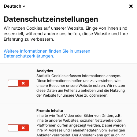
Deutsch
Отворете тъ
Отво
Зат
Datenschutzeinstellungen
Wir nutzen Cookies auf unserer Website. Einige von ihnen sind
essenziell, während andere uns helfen, diese Website und Ihre
Erfahrung zu verbessern.
Weitere Informationen finden Sie in unseren
Datenschutzerklärungen.
Analytics
Statistik Cookies erfassen Informationen anonym.
Diese Informationen helfen uns zu verstehen, wie
© Mimadeo/Shutterstock.com
unsere Besucher unsere Website nutzen. Wir nutzen
Експортна инициатива
diese Daten um Fehler zu beheben und die Nutzung
der Website für unsere User zu optimieren.
Енергия
Bulgarian
Fremde Inhalte
Inhalte wie Text Video oder Bilder von Dritten, z.B.
Inhalte anderer Websites, sozialer Netzwerke oder
Във времена, в които запасите от изкопаемите горива
Plattformen dürfen angezeigt werden. Dabei werden
намаляват, а цените на енергията непрекъснато се покачва
Ihre IP-Adresse und Telemetriedaten vom jeweiligen
Anbieter verarbeitet. Der Anbieter kann ggf. auch Ihr