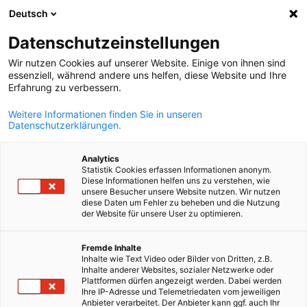
Deutsch
Отворете тъ
Отво
Зат
Datenschutzeinstellungen
Wir nutzen Cookies auf unserer Website. Einige von ihnen sind
essenziell, während andere uns helfen, diese Website und Ihre
Erfahrung zu verbessern.
Weitere Informationen finden Sie in unseren
Datenschutzerklärungen.
Analytics
Statistik Cookies erfassen Informationen anonym.
Diese Informationen helfen uns zu verstehen, wie
AdobeStock/76880322
unsere Besucher unsere Website nutzen. Wir nutzen
diese Daten um Fehler zu beheben und die Nutzung
Event
01/09/2026
der Website für unsere User zu optimieren.
Онлайн сертификационен
Bulgarian
Fremde Inhalte
Inhalte wie Text Video oder Bilder von Dritten, z.B.
курс „Мениджър по изкустве
Inhalte anderer Websites, sozialer Netzwerke oder
Plattformen dürfen angezeigt werden. Dabei werden
интелект (AI)“
Ihre IP-Adresse und Telemetriedaten vom jeweiligen
Anbieter verarbeitet. Der Anbieter kann ggf. auch Ihr