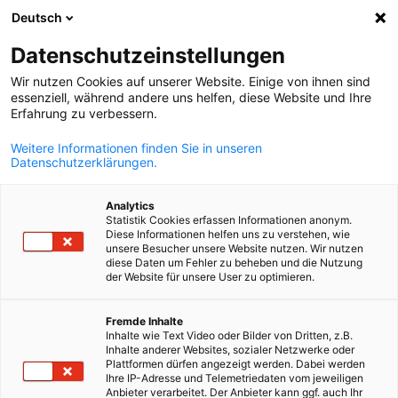
Deutsch
Отворете тъ
Отво
Зат
Datenschutzeinstellungen
Wir nutzen Cookies auf unserer Website. Einige von ihnen sind
essenziell, während andere uns helfen, diese Website und Ihre
Erfahrung zu verbessern.
Weitere Informationen finden Sie in unseren
Datenschutzerklärungen.
Analytics
Statistik Cookies erfassen Informationen anonym.
Diese Informationen helfen uns zu verstehen, wie
Event
20/10/2025
unsere Besucher unsere Website nutzen. Wir nutzen
diese Daten um Fehler zu beheben und die Nutzung
der Website für unsere User zu optimieren.
Германска бизнес делегация 
Bulgarian
сферата на здравеопазванет
Fremde Inhalte
Inhalte wie Text Video oder Bilder von Dritten, z.B.
Inhalte anderer Websites, sozialer Netzwerke oder
в България
Plattformen dürfen angezeigt werden. Dabei werden
Ihre IP-Adresse und Telemetriedaten vom jeweiligen
Anbieter verarbeitet. Der Anbieter kann ggf. auch Ihr