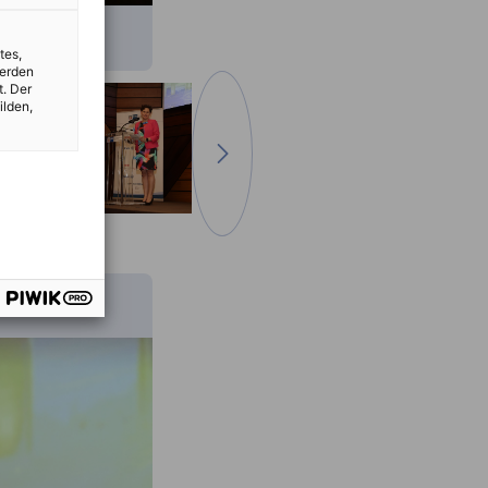
tes,
werden
t. Der
ilden,
Отидете на следващото изображ