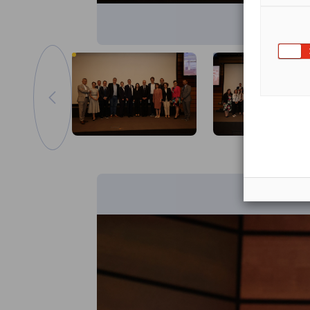
Отидете на предишното изображение
Увеличаване на изображението