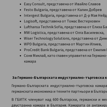
Easy Consult, представена от Ивайло Славов
Festo Bulgaria, представена от Калин Добрев
Intergest Bulgaria, представена от Д-р Мая Ней
Logisoft, представена от Томас Вестерховен
Lufthansa Technik Sofia, представена от Елиза 
MW Logistica, представена от Олга Василевска,
Wiser Technology Solutions, представена от Ди
WPD Bulgaria, представена от Мартин Илиев,
ProCredit Bank Bulgaria, представена от Емилия
Соня Миклай, като главен управител на Герман
камара
За Германо-Българската индустриално-търговска 
Германо-Българската индустриално-търговска камар
германската икономика и техните партньори в Българи
В ГБИТК членуват над 600 български, германски и ме
двустранна камара в България. Камарата се ангажир