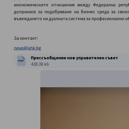
икономическите отношения между Федерална репуб
допринася за подобряване на бизнес среда за свои
въвеждането на дуалната система за професионално об
За контакт:
news@ahk.bg
Прессъобщение нов управителен съвет
PDF
ТИП ФАЙЛ:
Размер на файла:
428.38 kb