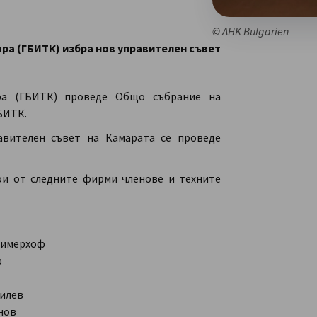
© AHK Bulgarien
ра (ГБИТК) избра нов управителен съвет
ара (ГБИТК) проведе Общо събрание на
ГБИТК.
авителен съвет на Камарата се проведе
тои от следните фирми членове и техните
 Цимерхоф
р
силев
нов