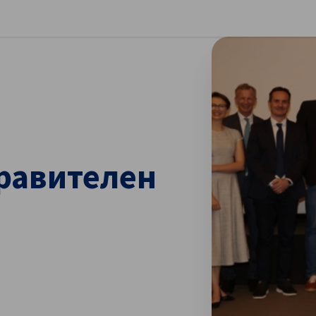
ворете предпочитанията
равителен