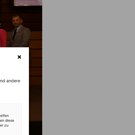
rend andere
helfen
zen diese
er zu