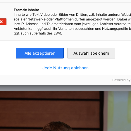
Fremde Inhalte
Inhalte wie Text Video oder Bilder von Dritten, z.B. Inhalte anderer Websi
sozialer Netzwerke oder Plattformen dürfen angezeigt werden. Dabei 
Ihre IP-Adresse und Telemetriedaten vom jeweiligen Anbieter verarbeite
Anbieter kann ggf. auch Ihr Verhalten beobachten und Nutzungsprofile b
ggf. auch außerhalb des EWR.
Alle akzeptieren
Auswahl speichern
Описанието на изображението не е налично
© AHK Bulgarien
Jede Nutzung ablehnen
Powered by