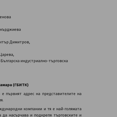
денова
Бакърджиева
митър Димитров,
 Царева,
о-Българска индустриално-търговска
камара (ГБИТК)
а е първият адрес на представителите на
я.
ждународни компании и тя е най-голямата
а да насърчава и подкрепя търговските и