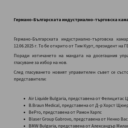
Bulgaria
Германо-Българската индустриално-търговска кама
Германо-Българската индустриално-търговска кам
12.06.2025 г. То бе открито от Тим Курт, президент на 
Поради изтичането на мандата на досегашния упр
гласуване за избор на нов.
След гласуването новият управителен съвет се със
представители:
Air Liquide Bulgaria, представена от Фелицитас
B.Braun Medical, представена от Д-р Хорст Щюе
BePro, представена от Рамон Харпс
Blaser Group Gabrovo, представена от Ненко Ва
BMW Bulgaria, представена от Александър Мила