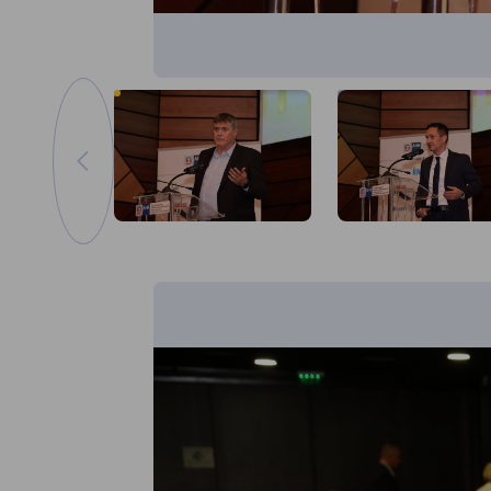
Отидете на предишното изображение
Увеличаване на изображението