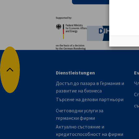
Партньори
Federal Ministry for Eco
German C
Dienstleistungen
E
Обратно в началото
Достъп до пазара в Германия и
Ч
развитие на бизнеса
С
Търсене на делови партньори
с
Счетоводни услуги за
германски фирми
Актуално състояние и
кредитоспособност на фирми