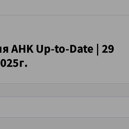
ворете предпочитанията
я AHK Up-to-Date | 29
025г.