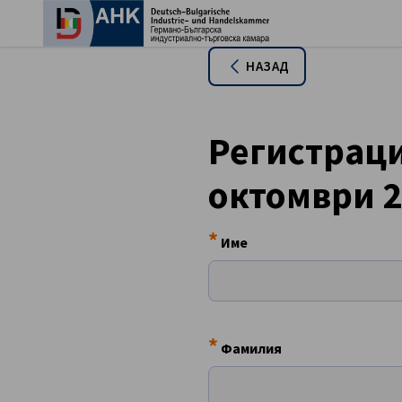
Зат
НАЗАД
Регистраци
октомври 2
*
Име
Bulgarian
*
Фамилия