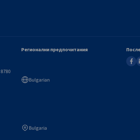
Регионални предпочитания
После
faceb
l
 8780
Bulgarian
Bulgaria