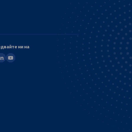
двайте ни на
ook
inkedin
youtube