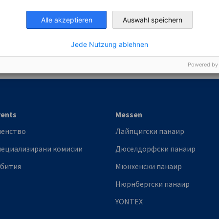
Alle akzeptieren
Auswahl speichern
nomic Affairs and Energy
Jede Nutzung ablehnen
Chamber of Commerce and Industry
hamber of Commerce and Industry
AHK.de
Germany Trade & In
Powered by
vents
Messen
ленство
Лайпцигски панаир
пециализирани комисии
Дюселдорфски панаир
ъбития
Мюнхенски панаир
Нюрнбергски панаир
YONTEX