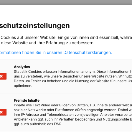
schutzeinstellungen
 Cookies auf unserer Website. Einige von ihnen sind essenziell, wäh
, diese Website und Ihre Erfahrung zu verbessern.
formationen finden Sie in unseren Datenschutzerklärungen.
Analytics
Statistik Cookies erfassen Informationen anonym. Diese Informationen 
неман/заснемана с фотоапарат и/или видеокамера по време на събитие, организир
uns zu verstehen, wie unsere Besucher unsere Website nutzen. Wir nut
- и видеоматериалите да бъдат публикувани в медийните канали на ГБИТК, без да 
Daten um Fehler zu beheben und die Nutzung der Website für unsere Us
яхното съдържание. Съгласието може да бъде оттеглено по всяко време.
optimieren.
и:
Fremde Inhalte
Inhalte wie Text Video oder Bilder von Dritten, z.B. Inhalte anderer Websi
да бъдат обработвани в рамките на събитието.
sozialer Netzwerke oder Plattformen dürfen angezeigt werden. Dabei 
Ihre IP-Adresse und Telemetriedaten vom jeweiligen Anbieter verarbeite
Anbieter kann ggf. auch Ihr Verhalten beobachten und Nutzungsprofile b
ggf. auch außerhalb des EWR.