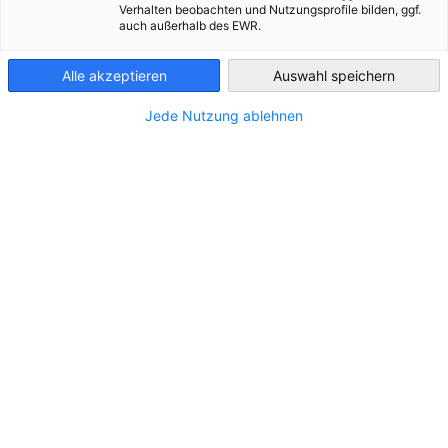
Verhalten beobachten und Nutzungsprofile bilden, ggf.
auch außerhalb des EWR.
Bulgaria
Alle akzeptieren
Auswahl speichern
МЕСТОПОЛОЖЕНИЕ
Jede Nutzung ablehnen
Адрес:
ул. Чипровци 12, ет.2
Град:
София
Държава:
България
КОНТАКТ
Обадете ни се!
0885/ 634 598
Пишете ни имейл!
kanev@ls-s.com