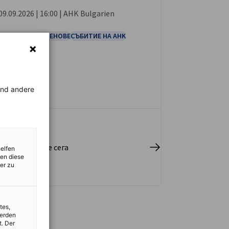
СЪБИТИЕ
09.09.2026 | 16:00 | AHK Bulgarien
СЪБИТИЕ ЗА ЧЛЕНОВЕ
СЪБИТИЕ НА AHK
rend andere
истрирайте се сега
helfen
zen diese
er zu
tes,
werden
t. Der