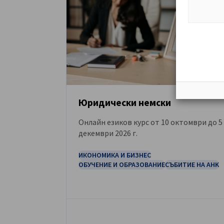
Юридически немски
Онлайн езиков курс от 10 октомври до 5
СЪБИТИЕ
декември 2026 г.
ИКОНОМИКА И БИЗНЕС
ОБУЧЕНИЕ И ОБРАЗОВАНИЕ
СЪБИТИЕ НА AHK