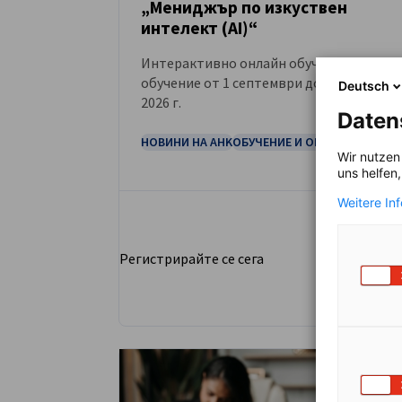
„Мениджър по изкуствен
СЪБИТИЕ
интелект (AI)“
Интерактивно онлайн обучение/E-
обучение от 1 септември до 10 декемвр
Deutsch
2026 г.
Daten
НОВИНИ НА AHK
ОБУЧЕНИЕ И ОБРАЗОВАНИЕ
Wir nutzen
uns helfen
Weitere In
Регистрирайте се сега