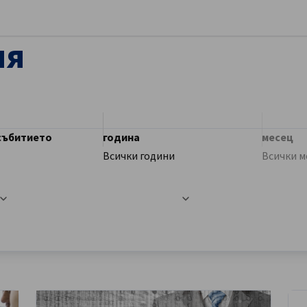
ворете предпочитанията
ия
 събитието
година
месец
Всички години
Всички м
ешно