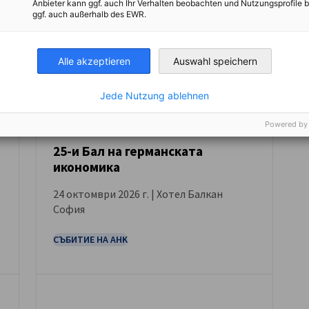
Anbieter kann ggf. auch Ihr Verhalten beobachten und Nutzungsprofile b
ggf. auch außerhalb des EWR.
Alle akzeptieren
Auswahl speichern
Jede Nutzung ablehnen
Powered by
25-и Бал на германската
икономика
СЪБИТИЕ
24 октомври 2026 г. | Хотел Балкан
София
СЪБИТИЕ НА AHK