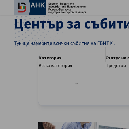
Зат
Център за събит
Тук ще намерите всички събития на ГБИТК .
Категория
Статус на
Всяка категория
Предстои
Опциите на филтъра са актуализирани усп
Bulgarian