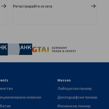
Регистрирайте се сега
nomic Affairs and Energy
Chamber of Commerce and Industry
hamber of Commerce and Industry
AHK.de
Germany Trade & In
vents
Messen
ленство
Лайпцигски панаир
пециализирани комисии
Дюселдорфски панаир
ъбития
Мюнхенски панаир