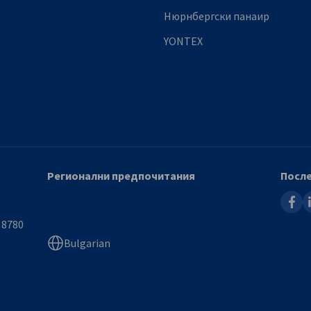
Нюрнбергски панаир
YONTEX
Регионални предпочитания
После
faceb
l
 8780
Bulgarian