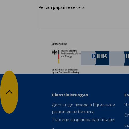
Регистрирайте се сега
Партньори
Federal Ministry for Eco
German C
Dienstleistungen
E
Обратно в началото
Достъп до пазара в Германия и
Ч
развитие на бизнеса
С
Търсене на делови партньори
с