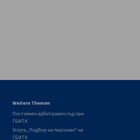
vest
Weitere Themen
Постоянен арбитражен съд при
ГБИТК
Услуга „Подбор на персонал“ на
ГБИТК