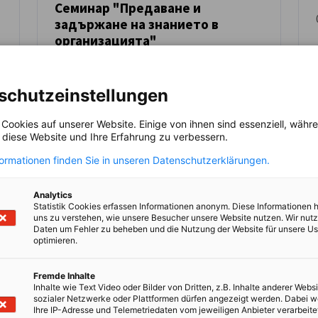
Семинар "Предаване и
задържане на знанието в
СЪБИТИЕ
организацията"
и
02-03 септември 2026 г., от 9:00 до 17:00
ч., ГБИТК, София
schutzeinstellungen
ОБУЧЕНИЕ И ОБРАЗОВАНИЕ
СЪБИТИЕ НА AHK
 Cookies auf unserer Website. Einige von ihnen sind essenziell, wäh
, diese Website und Ihre Erfahrung zu verbessern.
formationen finden Sie in unseren Datenschutzerklärungen.
Analytics
Регистрирайте се сега
Рег
Statistik Cookies erfassen Informationen anonym. Diese Informationen 
uns zu verstehen, wie unsere Besucher unsere Website nutzen. Wir nut
Daten um Fehler zu beheben und die Nutzung der Website für unsere Us
optimieren.
Fremde Inhalte
Inhalte wie Text Video oder Bilder von Dritten, z.B. Inhalte anderer Websi
sozialer Netzwerke oder Plattformen dürfen angezeigt werden. Dabei 
Ihre IP-Adresse und Telemetriedaten vom jeweiligen Anbieter verarbeite