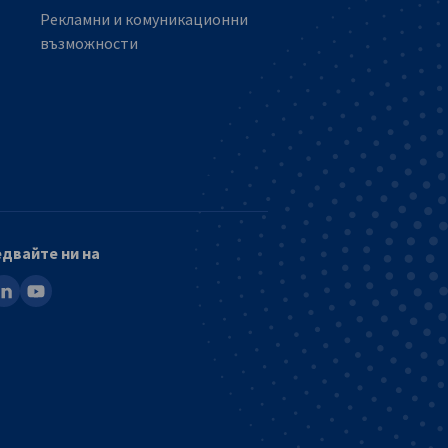
Рекламни и комуникационни
възможности
двайте ни на
ook
inkedin
youtube