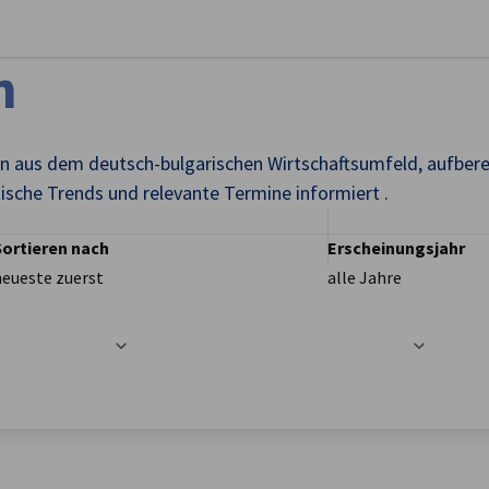
stellungen schließen
n
en aus dem deutsch-bulgarischen Wirtschaftsumfeld, aufbere
tische Trends und relevante Termine informiert .
Sortieren nach
Erscheinungsjahr
neueste zuerst
alle Jahre
t