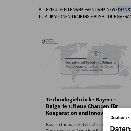
ALLE NEUIGKEITEN
AHK EVENT
AHK NEWS
DIENS
Bulgaria
PUBLIKATIONEN
TRAINING & AUSBILDUNG
VERA
Technologiebrücke Bayern–
Bulgarien: Neue Chancen für
NEUIGKEITEN
Kooperation und Innovation
Deutsch
Bayern Innovativ stellt Analysebericht
Daten
"International Scouting: Bulgarien" vor