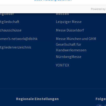
Powered by
tglieder
Messen
tgliedschaft
Leipziger Messe
chausschüsse
Messe Düsseldorf
omen’s network@dbihk
Messe München und GHM
Gesellschaft für
tgliederverzeichnis
Handwerksmessen
NürnbergMesse
YONTEX
Regionale Einstellungen
Folge