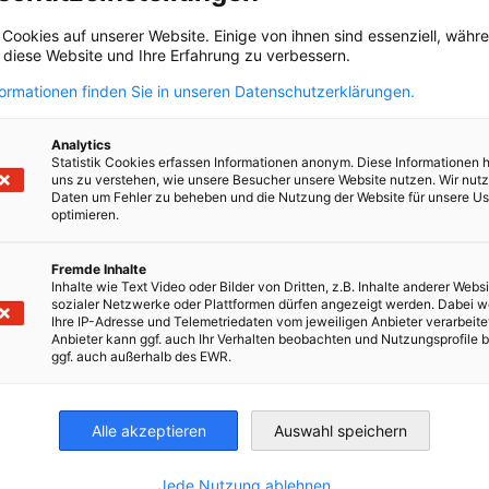
Programm "Digitales Europa"
 Cookies auf unserer Website. Einige von ihnen sind essenziell, wäh
, diese Website und Ihre Erfahrung zu verbessern.
AHK NEWS
DIENSTLEISTUNGEN
VERANSTALTUNGEN
formationen finden Sie in unseren Datenschutzerklärungen.
Analytics
Statistik Cookies erfassen Informationen anonym. Diese Informationen 
uns zu verstehen, wie unsere Besucher unsere Website nutzen. Wir nut
Daten um Fehler zu beheben und die Nutzung der Website für unsere Us
optimieren.
Kompletten Artikel lesen
Fremde Inhalte
Inhalte wie Text Video oder Bilder von Dritten, z.B. Inhalte anderer Websi
sozialer Netzwerke oder Plattformen dürfen angezeigt werden. Dabei 
Ihre IP-Adresse und Telemetriedaten vom jeweiligen Anbieter verarbeite
Anbieter kann ggf. auch Ihr Verhalten beobachten und Nutzungsprofile b
ggf. auch außerhalb des EWR.
irtschaft und Energie
Industrie- und Handelskammer
Industrie- und Handelskammer
AHK.de
Germany Trade & In
Alle akzeptieren
Auswahl speichern
Jede Nutzung ablehnen