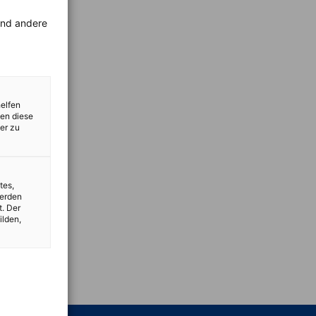
rend andere
helfen
zen diese
er zu
tes,
werden
t. Der
ilden,
vest