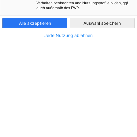
Verhalten beobachten und Nutzungsprofile bilden, ggf.
auch außerhalb des EWR.
Свързани с Новини
Bulgaria
Alle akzeptieren
Auswahl speichern
ВСИЧКИ НОВИНИ
ИКОНОМИКА И БИЗНЕС
ИНДУСТРИЯ
НОВИНИ 
Jede Nutzung ablehnen
Технологичен мост Бавария–България:
Нови възможности за сътрудничество и
иновации
НОВИНИ