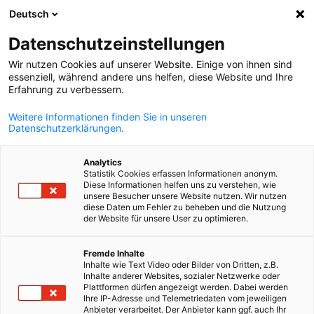
Deutsch
Отворете тъ
Отво
Зат
Информационен център:
Datenschutzeinstellungen
Новини
Wir nutzen Cookies auf unserer Website. Einige von ihnen sind
essenziell, während andere uns helfen, diese Website und Ihre
Erfahrung zu verbessern.
Тук ще откриете публикации, анализи и събития от
Weitere Informationen finden Sie in unseren
германо‑българската бизнес среда, подготвени от
Datenschutzerklärungen.
ГБИТК. Бъдете информирани за пазарните развития,
икономическoполитическите тенденции и актуалнит
Analytics
Statistik Cookies erfassen Informationen anonym.
събития.
Diese Informationen helfen uns zu verstehen, wie
unsere Besucher unsere Website nutzen. Wir nutzen
diese Daten um Fehler zu beheben und die Nutzung
der Website für unsere User zu optimieren.
Bulgarian
Fremde Inhalte
Показване на филтри и сортиране
Inhalte wie Text Video oder Bilder von Dritten, z.B.
Опциите на филтъра са актуализирани успешно
Inhalte anderer Websites, sozialer Netzwerke oder
Plattformen dürfen angezeigt werden. Dabei werden
Ihre IP-Adresse und Telemetriedaten vom jeweiligen
Anbieter verarbeitet. Der Anbieter kann ggf. auch Ihr