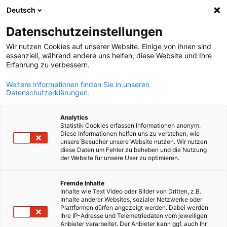
Deutsch
Отворете тъ
Отво
Зат
Информационен център:
Datenschutzeinstellungen
Новини
Wir nutzen Cookies auf unserer Website. Einige von ihnen sind
essenziell, während andere uns helfen, diese Website und Ihre
Erfahrung zu verbessern.
Тук ще откриете публикации, анализи и събития от
Weitere Informationen finden Sie in unseren
германо‑българската бизнес среда, подготвени от
Datenschutzerklärungen.
ГБИТК. Бъдете информирани за пазарните развития,
икономическoполитическите тенденции и актуалнит
Analytics
Statistik Cookies erfassen Informationen anonym.
събития.
Diese Informationen helfen uns zu verstehen, wie
unsere Besucher unsere Website nutzen. Wir nutzen
diese Daten um Fehler zu beheben und die Nutzung
der Website für unsere User zu optimieren.
Bulgarian
Fremde Inhalte
Показване на филтри и сортиране
Inhalte wie Text Video oder Bilder von Dritten, z.B.
Опциите на филтъра са актуализирани успешно
Inhalte anderer Websites, sozialer Netzwerke oder
Plattformen dürfen angezeigt werden. Dabei werden
Ihre IP-Adresse und Telemetriedaten vom jeweiligen
Anbieter verarbeitet. Der Anbieter kann ggf. auch Ihr