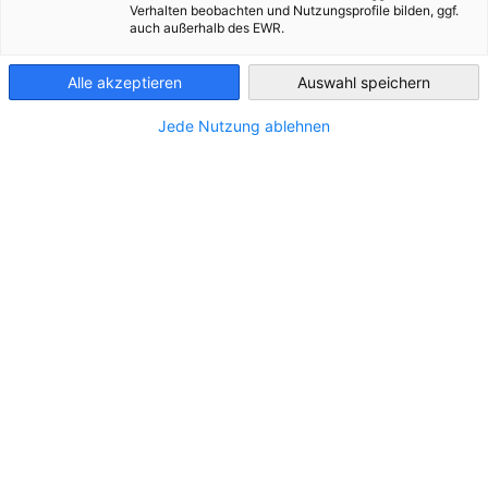
Verhalten beobachten und Nutzungsprofile bilden, ggf.
auch außerhalb des EWR.
Свързани с Новини
Bulgaria
Alle akzeptieren
Auswahl speichern
ВСИЧКИ НОВИНИ
ИКОНОМИКА И БИЗНЕС
ИНДУСТРИЯ
НОВИНИ 
Jede Nutzung ablehnen